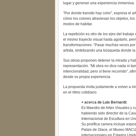
lugar y generan una experiencia inmersiva.
“Por donde transito hay color”, expresa el a
cómo los colores atraviesan los objetos, los
modos de habitar.
La repetición es otro de los ejes del trabajo
el mismo trayecto visual hasta agotarlo, p
transformaciones. “Pasar muchas veces por u
artista, sintetizando una búsqueda donde la
Sus obras proponen detener la mirada y habi
representación. “Mi obra no dice nada ni ta
intencionalidad, pero sí tiene recorrido”, af
desde su propia experiencia.
La propuesta invita justamente a volver a 
en el ritmo cotidiano.
+ acerca de Luis Bernardi:
Es Maestro de Artes Visuales y cu
habiendo sido director de la Ca
Internacional de Escultura en Unq
Su prolífica carrera incluye expo
Palais de Glace, el Museo MACU y
internacionales en Estados Unido