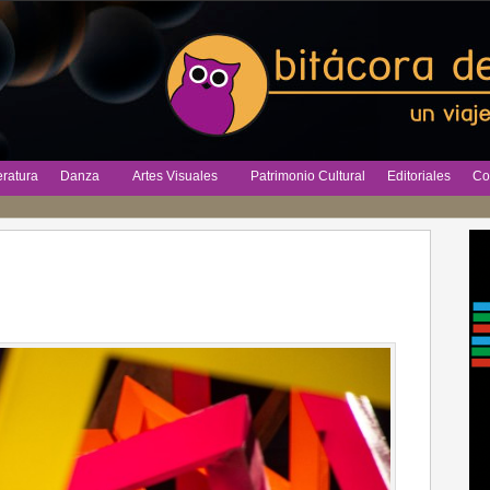
eratura
Danza
Artes Visuales
Patrimonio Cultural
Editoriales
Co