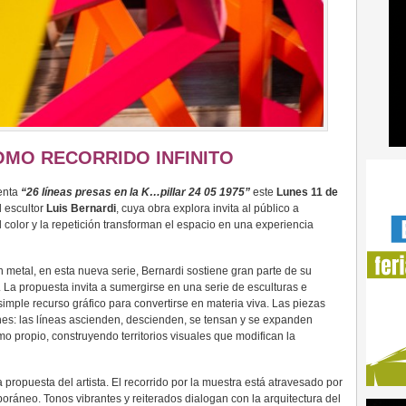
OMO RECORRIDO INFINITO
enta
“26 líneas presas en la K…pillar 24 05 1975”
este
Lunes 11 de
l escultor
Luis Bernardi
, cuya obra explora invita al público a
 color y la repetición transforman el espacio en una experiencia
n metal, en esta nueva serie, Bernardi sostiene gran parte de su
. La propuesta invita a sumergirse en una serie de esculturas e
simple recurso gráfico para convertirse en materia viva. Las piezas
nes: las líneas ascienden, descienden, se tensan y se expanden
mo propio, construyendo territorios visuales que modifican la
 propuesta del artista. El recorrido por la muestra está atravesado por
oráneo. Tonos vibrantes y reiterados dialogan con la arquitectura del