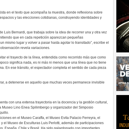
rtista en el texto que acompaña la muestra, donde reflexiona sobre
 espacios y las elecciones cotidianas, construyendo identidades y
 de Luis Bernardi, que trabaja sobre la idea de recorrer una y otra vez
ermitiendo que en cada repetición aparezcan pequeñas
n mismo lugar y volver a pasar hasta agotar lo transitado”, escribe el
 observación revela variaciones.
tar el trayecto de la línea, entendida como recorrido más que como
mpoco significa nada, es ni más ni menos que una línea que no tiene
irma. En ese tránsito, el espectador completa el sentido de cada pieza
mirar, a detenerse en aquello que muchas veces permanece invisible
enta con una extensa trayectoria en la docencia y la gestión cultural,
sa Museo Lino Enea Spilimbergo y organizador del Simposio
uillo.
siciones en el Museo Caraffa, el Museo Evita Palacio Ferreyra, el
 el Museo de Esculturas Luis Perlotti, además de participaciones
s, España, Chile y Brasil. Ha sido galardonado con importantes