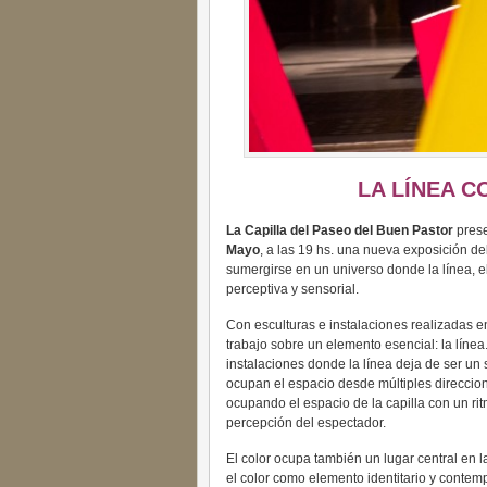
LA LÍNEA C
La Capilla del Paseo del Buen Pastor
pres
Mayo
, a las 19 hs. una nueva exposición de
sumergirse en un universo donde la línea, el
perceptiva y sensorial.
Con esculturas e instalaciones realizadas e
trabajo sobre un elemento esencial: la línea
instalaciones donde la línea deja de ser un 
ocupan el espacio desde múltiples direccio
ocupando el espacio de la capilla con un rit
percepción del espectador.
El color ocupa también un lugar central en la
el color como elemento identitario y contemp