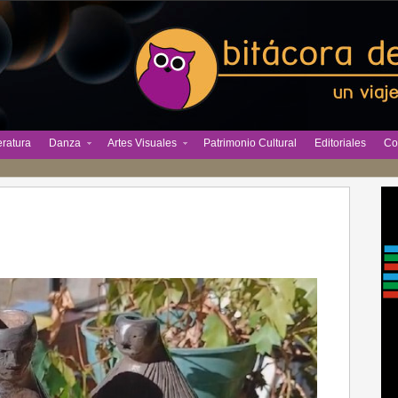
eratura
Danza
Artes Visuales
Patrimonio Cultural
Editoriales
Co