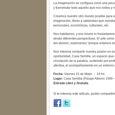
La imaginación se configura como una peculi
y transmutar todo aquello que nos rodea y 
Creamos nuestro otro mundo posible para ent
imaginación, libres a sabiendas que nuestra
personales, económicas, culturales, etc.
Nos habitamos, y eso mismo lo trasladamos
desde diferentes perspectivas. El arte como
del abismo, exploramos “porque estamos 
Nos interesa compartir nuestra pasión en es
oportunidad, Casa Semilla, un espacio que co
circulación de la palabra, sostenido por pro
afectiva, el acompañamiento en un entorno 
Fecha:
Viernes 15 de Mayo :: 19 hs.
Lugar:
Casa Semilla (Pasaje Alberro 1569 –
Entrada Libre y Gratuita
Si te interesa este artículo, podés compartirl