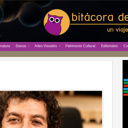
eratura
Danza
Artes Visuales
Patrimonio Cultural
Editoriales
Co