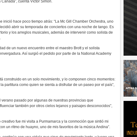
n Canadá”, cuenta Víctor Simón.
 se inició hace poco tiempo atrás: “La Mc Gill Chamber Orchestra, uno
decidió abrir su temporada de conciertos con una noche de tango. Es
torio y los arreglos musicales, además de intervenir como solista de
.
dad de un nuevo encuentro entre el maestro Brott y el solista
envergadura. Así surgió el pedido por parte de la National Academy
está construido en un solo movimiento, y lo componen cinco momentos:
la partitura como quien se sienta a disfrutar de un paseo por el país”,
el verano pasado por algunas de nuestras provincias que
fluenciar también por otros cielos lejanos y paisajes desconocidos”,
o creativo fue mi visita a Purmamarca y la conmoción que sintió mi
con un ritmo de huayno, uno de mis favoritos de la música Andina”.