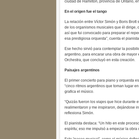
ciudad de Hamilton, provincia de Ontario, e
En el origen fue el tango
La relación entre Víctor Simón y Boris Brott
de los organismos musicales que él dirige, 
así que fui convocado para preparar el reper
esa prestigiosa orquesta”, cuenta el pianista
Ese hecho sirvió para contemplar la posibili
argentino, para encarar una obra de mayor 
Orchestra, que concluyó en esta creación.
Paisajes argentinos
El primer concierto para piano y orquesta 
“cinco ritmos argentinos que toman lugar en 
grafica el músico.
“Quizás fueron los viajes que hice durante 
realimentaron y me inspiraron, dejándose in
reflexiona Simón.
El pianista destaca: “Un hito en este proces
espíritu; eso me impulsó a empezar la obra 