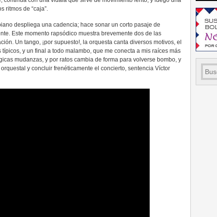
, continúa con una vidala que sirve de movimiento lento, y luego una
s ritmos de “caja”.
piano despliega una cadencia; hace sonar un corto pasaje de
ente. Este momento rapsódico muestra brevemente dos de las
ción. Un tango, ¡por supuesto!, la orquesta canta diversos motivos, el
típicos, y un final a todo malambo, que me conecta a mis raíces más
gicas mudanzas, y por ratos cambia de forma para volverse bombo, y
orquestal y concluir frenéticamente el concierto, sentencia Víctor