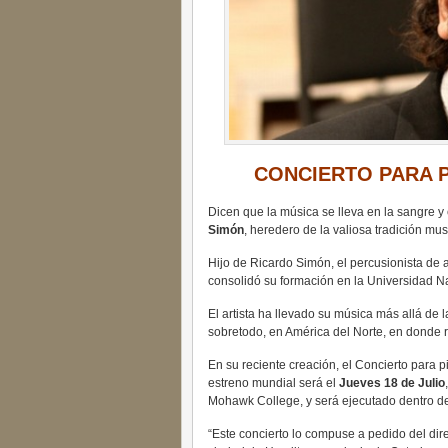
CONCIERTO PARA 
Dicen que la música se lleva en la sangre y 
Simón
, heredero de la valiosa tradición mus
Hijo de Ricardo Simón, el percusionista de aq
consolidó su formación en la Universidad N
El artista ha llevado su música más allá de l
sobretodo, en América del Norte, en donde 
En su reciente creación, el Concierto para 
estreno mundial será el
Jueves 18 de Julio
Mohawk College, y será ejecutado dentro del
“Este concierto lo compuse a pedido del dire