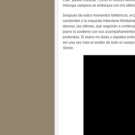
Este “paseo musical”, como el músico define
milonga campera se entrelaza con los último
Después de estos momentos folklóricos, el 
candombe y la orquesta interviene tímidam
danzas, las ultimas, que seguirán a continua
piano la sostiene con sus acompañamientos 
profundas. El piano no duda y zapatea enér
ser una vez más el sostén de todo el cuerpo 
Simón.