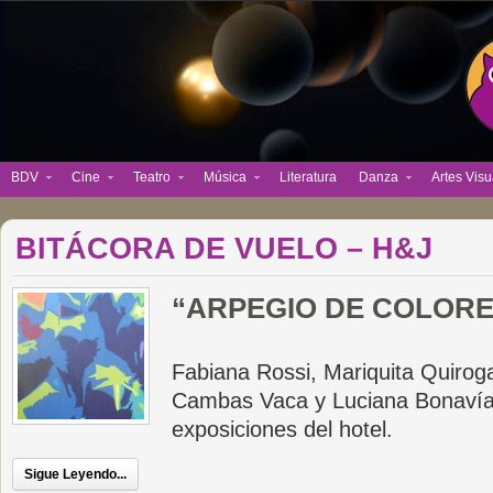
BDV
Cine
Teatro
Música
Literatura
Danza
Artes Visu
BITÁCORA DE VUELO – H&J
“ARPEGIO DE COLORE
Fabiana Rossi, Mariquita Quirog
Cambas Vaca y Luciana Bonavía c
exposiciones del hotel.
Sigue Leyendo...