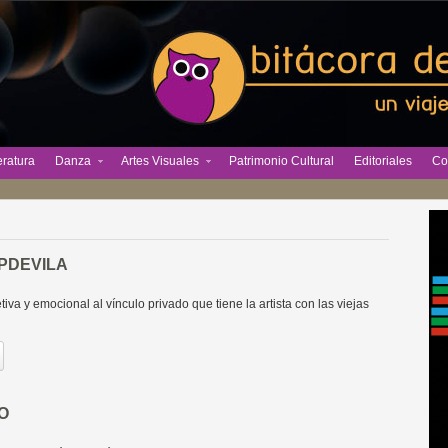
eratura
Danza
Artes Visuales
Patrimonio Cultural
Editoriales
Co
PDEVILA
iva y emocional al vínculo privado que tiene la artista con las viejas
O