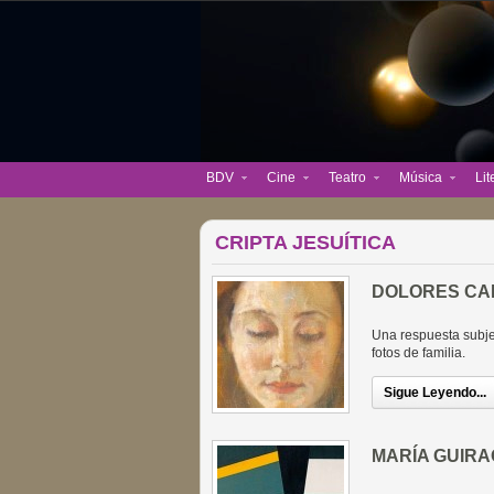
BDV
Cine
Teatro
Música
Lit
CRIPTA JESUÍTICA
DOLORES CA
Una respuesta subjet
fotos de familia.
Sigue Leyendo...
MARÍA GUIRA