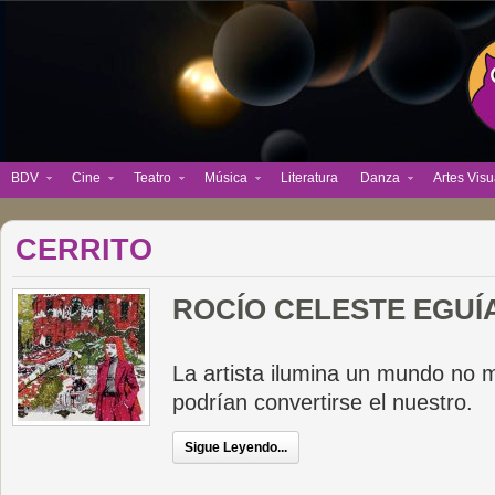
BDV
Cine
Teatro
Música
Literatura
Danza
Artes Visu
CERRITO
ROCÍO CELESTE EGUÍ
La artista ilumina un mundo no 
podrían convertirse el nuestro.
Sigue Leyendo...