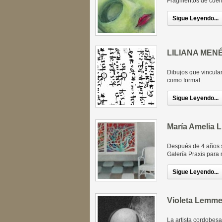
Fragmentos de cuent
Sigue Leyendo...
LILIANA MEN
Dibujos que vinculan
como formal.
Sigue Leyendo...
María Amelia 
Después de 4 años s
Galería Praxis para 
Sigue Leyendo...
Violeta Lemme
La artista cordobes