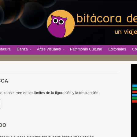
eratura
Danza
Artes Visuales
Patrimonio Cultural
Editoriales
Co
CCA
 transcurren en los límites de la figuración y la abstracción.
DO