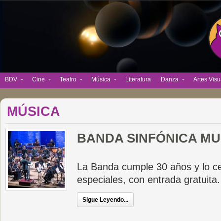
BDV
Cine
Teatro
Música
Literatura
Danza
Artes Visu
MÚSICA
BANDA SINFÓNICA MU
La Banda cumple 30 años y lo cel
especiales, con entrada gratuita.
Sigue Leyendo...