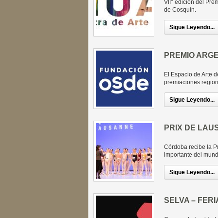
VII° edición del Pre
de Cosquín.
Sigue Leyendo...
PREMIO ARGE
El Espacio de Arte 
premiaciones region
Sigue Leyendo...
PRIX DE LAU
Córdoba recibe la 
importante del mund
Sigue Leyendo...
SELVA – FERI