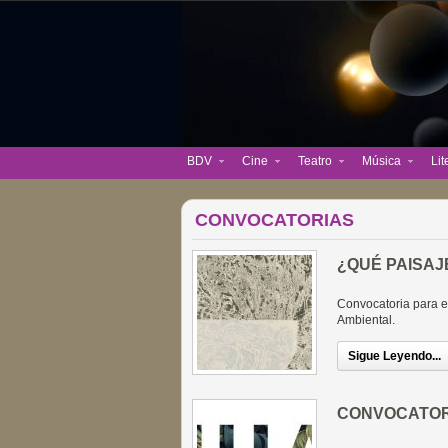
BDV
Cine
Teatro
Música
Lit
CONVOCATORIAS
¿QUÉ PAISAJ
Convocatoria para e
Ambiental.
Sigue Leyendo...
CONVOCATORI