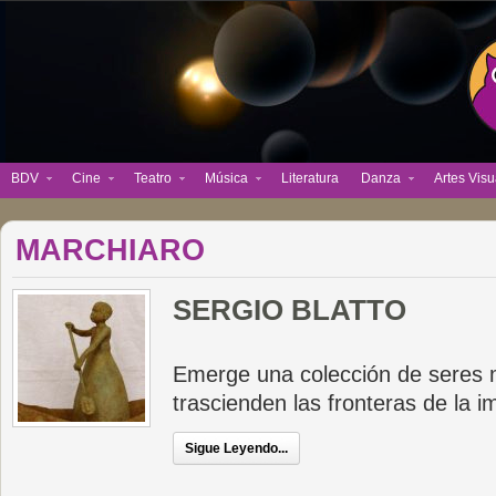
BDV
Cine
Teatro
Música
Literatura
Danza
Artes Visu
MARCHIARO
SERGIO BLATTO
Emerge una colección de seres 
trascienden las fronteras de la i
Sigue Leyendo...