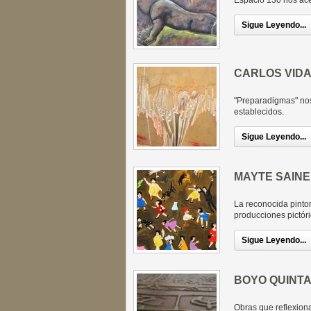
Espacio 130 nos acer
Sigue Leyendo...
CARLOS VID
"Preparadigmas" nos
establecidos.
Sigue Leyendo...
MAYTE SAINE
La reconocida pinto
producciones pictóri
Sigue Leyendo...
BOYO QUINTA
Obras que reflexiona