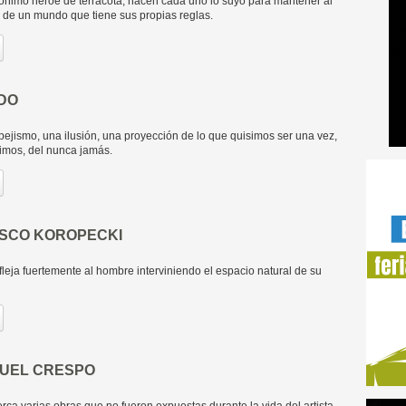
nimo héroe de terracota, hacen cada uno lo suyo para mantener al
r de un mundo que tiene sus propias reglas.
DO
pejismo, una ilusión, una proyección de lo que quisimos ser una vez,
imos, del nunca jamás.
ISCO KOROPECKI
fleja fuertemente al hombre interviniendo el espacio natural de su
UEL CRESPO