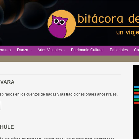
eratura
Danza
Artes Visuales
Patrimonio Cultural
Editoriales
Co
EVARA
nspirados en los cuentos de hadas y las tradiciones orales ancestrales.
CHÜLE