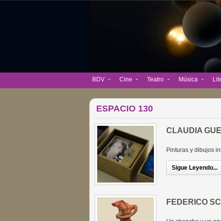
BDV
Cine
Teatro
Música
Lit
ESPACIO 130
CLAUDIA GU
Pinturas y dibujos i
Sigue Leyendo...
FEDERICO S