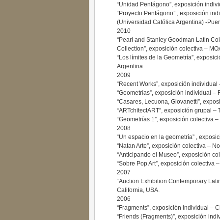
“Unidad Pentágono”, exposición indiv
“Proyecto Pentágono” , exposición indi
(Universidad Católica Argentina) -Pue
2010
“Pearl and Stanley Goodman Latin Coll
Collection”, exposición colectiva – M
“Los límites de la Geometría”, exposic
Argentina.
2009
“Recent Works”, exposición individual
“Geometrías”, exposición individual – 
“Casares, Lecuona, Giovanetti”, exposi
“ARTchitectART”, exposición grupal – 
“Geometrías 1”, exposición colectiva –
2008
“Un espacio en la geometría” , exposic
“Natan Arte”, exposición colectiva – N
“Anticipando el Museo”, exposición col
“Sobre Pop Art”, exposición colectiva
2007
“Auction Exhibition Contemporary Lati
California, USA.
2006
“Fragments”, exposición individual – C
“Friends (Fragments)”, exposición indi