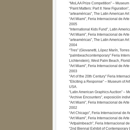
“MoLAA Prize Competition” – Museum o
“Paint Matters: Part II: New Figuration
“arteaméricas”, The Latin American Art
“Art Miami”, Feria Internacional de Art
2005
“International Kids Fund”, Latin Americ
“Art Miami”, Feria Internacional de Art
“arteaméricas”, The Latin American Art
2004
“Tres” (Giovanetti, López Marín, Torre
“palmbeachcontemporary” Feria Internac
Lichtenstein), West Palm Beach, Flori
“Art Miami”, Feria Internacional de Arte
2003
“Art of the 20th Century” Feria Interna
“Eliciting a Response” – Museum of Art
USA.
“Latin American Graphics Auction” – M
“Archive Encounters”, exposición indiv
“Art Miami”, Feria Internacional de Arte
2002
“Art Chicago”, Feria Internacional de A
“Art Miami”, Feria Internacional de Art
“Artpalmbeach”, Feria Internacional de
“2nd Biennal Exhibit of Contemporary L