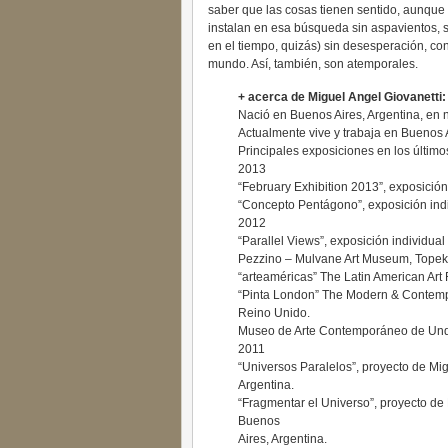
saber que las cosas tienen sentido, aunque
instalan en esa búsqueda sin aspavientos, s
en el tiempo, quizás) sin desesperación, co
mundo. Así, también, son atemporales.
+ acerca de Miguel Angel Giovanetti:
Nació en Buenos Aires, Argentina, en 
Actualmente vive y trabaja en Buenos 
Principales exposiciones en los último
2013
“February Exhibition 2013”, exposición
“Concepto Pentágono”, exposición indi
2012
“Parallel Views”, exposición individua
Pezzino – Mulvane Art Museum, Topek
“arteaméricas” The Latin American Art
“Pinta London” The Modern & Contempo
Reino Unido.
Museo de Arte Contemporáneo de Unqui
2011
“Universos Paralelos”, proyecto de Mig
Argentina.
“Fragmentar el Universo”, proyecto de 
Buenos
Aires, Argentina.