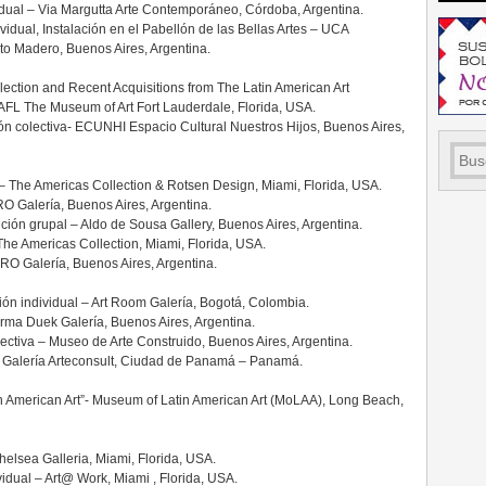
idual – Via Margutta Arte Contemporáneo, Córdoba, Argentina.
vidual, Instalación en el Pabellón de las Bellas Artes – UCA
rto Madero, Buenos Aires, Argentina.
ection and Recent Acquisitions from The Latin American Art
OAFL The Museum of Art Fort Lauderdale, Florida, USA.
ión colectiva- ECUNHI Espacio Cultural Nuestros Hijos, Buenos Aires,
 – The Americas Collection & Rotsen Design, Miami, Florida, USA.
RO Galería, Buenos Aires, Argentina.
ción grupal – Aldo de Sousa Gallery, Buenos Aires, Argentina.
The Americas Collection, Miami, Florida, USA.
 RO Galería, Buenos Aires, Argentina.
ión individual – Art Room Galería, Bogotá, Colombia.
orma Duek Galería, Buenos Aires, Argentina.
ectiva – Museo de Arte Construido, Buenos Aires, Argentina.
 – Galería Arteconsult, Ciudad de Panamá – Panamá.
n American Art”- Museum of Latin American Art (MoLAA), Long Beach,
helsea Galleria, Miami, Florida, USA.
vidual – Art@ Work, Miami , Florida, USA.