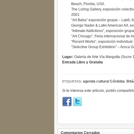
Beach, Florida, USA.
The Loring Gallery, exposición colecti
2001
“Art Baba” exposición grupal – Lab6, M
George Nader & Latin American Art, e
“Intimate Addictions”, exposición grupa
“Art Chicago”, Feria internacional de A
“Recent Works”, exposición individual 
“Selective Group Exhibition” – Aroca Ga
Lugar:
Galería de Arte Vía Margutta (Sucre 
Entrada Libre y Gratuita
agenda cultural Córdoba
,
Bitá
ETIQUETAS:
Si te interesa este artículo, podés compartirl
Comentarios Cerrados