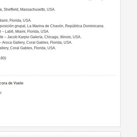
va, Sheffield, Massachusetts, USA.
iami, Florida, USA.
xposición grupal, La Marina de Chavón, República Dominicana.
l – Lab6, Miami, Florida, USA.
rte – Jacob Karpio Galería, Chicago, Illinois, USA.
– Aroca Gallery, Coral Gables, Florida, USA.
llery, Coral Gables, Florida, USA.
180)
cora de Vuelo
o: