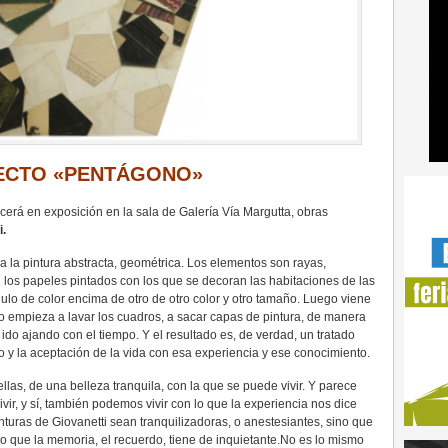
ECTO «PENTÁGONO»
erá en exposición en la sala de Galería Vía Margutta, obras
i.
a la pintura abstracta, geométrica. Los elementos son rayas,
 los papeles pintados con los que se decoran las habitaciones de las
gulo de color encima de otro de otro color y otro tamaño. Luego viene
o empieza a lavar los cuadros, a sacar capas de pintura, de manera
do ajando con el tiempo. Y el resultado es, de verdad, un tratado
o y la aceptación de la vida con esa experiencia y ese conocimiento.
las, de una belleza tranquila, con la que se puede vivir. Y parece
vir, y sí, también podemos vivir con lo que la experiencia nos dice
inturas de Giovanetti sean tranquilizadoras, o anestesiantes, sino que
o que la memoria, el recuerdo, tiene de inquietante.No es lo mismo