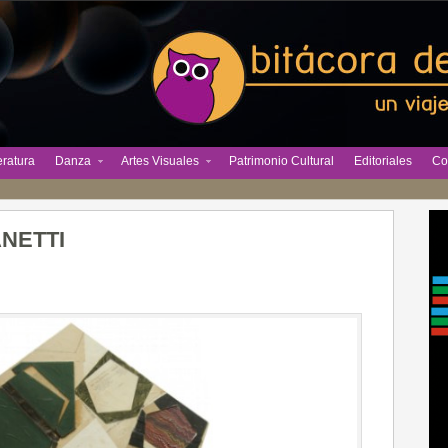
eratura
Danza
Artes Visuales
Patrimonio Cultural
Editoriales
Co
NETTI