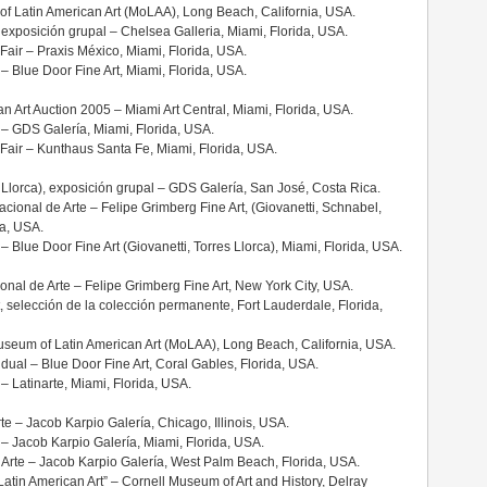
f Latin American Art (MoLAA), Long Beach, California, USA.
”, exposición grupal – Chelsea Galleria, Miami, Florida, USA.
 Fair – Praxis México, Miami, Florida, USA.
e – Blue Door Fine Art, Miami, Florida, USA.
an Art Auction 2005 – Miami Art Central, Miami, Florida, USA.
e – GDS Galería, Miami, Florida, USA.
 Fair – Kunthaus Santa Fe, Miami, Florida, USA.
s Llorca), exposición grupal – GDS Galería, San José, Costa Rica.
ional de Arte – Felipe Grimberg Fine Art, (Giovanetti, Schnabel,
da, USA.
 – Blue Door Fine Art (Giovanetti, Torres Llorca), Miami, Florida, USA.
cional de Arte – Felipe Grimberg Fine Art, New York City, USA.
, selección de la colección permanente, Fort Lauderdale, Florida,
useum of Latin American Art (MoLAA), Long Beach, California, USA.
idual – Blue Door Fine Art, Coral Gables, Florida, USA.
 – Latinarte, Miami, Florida, USA.
rte – Jacob Karpio Galería, Chicago, Illinois, USA.
e – Jacob Karpio Galería, Miami, Florida, USA.
 Arte – Jacob Karpio Galería, West Palm Beach, Florida, USA.
atin American Art” – Cornell Museum of Art and History, Delray