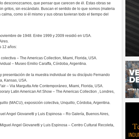
 lo desconozcamos, que pensar que carecen de él. Estas obras se
in gritos, sin escándalo. Buscan el sentido de lo que somos (materia
n calma, como si él mismo y sus obras tuvieran todo el tiempo del
noviembre de 1948. Entre 1999 y 2009 residió en USA.
Aires.
s 12 años:
 colectiva – The Americas Collection, Miami, Florida, USA.
vidual – Museo Emilio Caraffa, Córdoba, Argentina.
l y presentación de la muestra individual de su discípulo Fernando
a, Kansas, USA.
 Fair – Via Margutta Arte Contemporáneo, Miami, Florida, USA.
rary Latin American Art Show – The Americas Collection , Londres,
llo (MACU), exposición colectiva, Unquillo, Córdoba, Argentina.
uel Angel Giovanetti y Luis Espinosa – Ro Galería, Buenos Aires,
Miguel Angel Giovanetti y Luis Espinosa – Centro Cultural Recoleta,