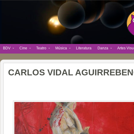
BDV
Cine
Teatro
Música
Literatura
Danza
Artes Visu
CARLOS VIDAL AGUIRREBE