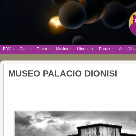
BDV
Cine
Teatro
Música
Literatura
Danza
Artes Visu
MUSEO PALACIO DIONISI