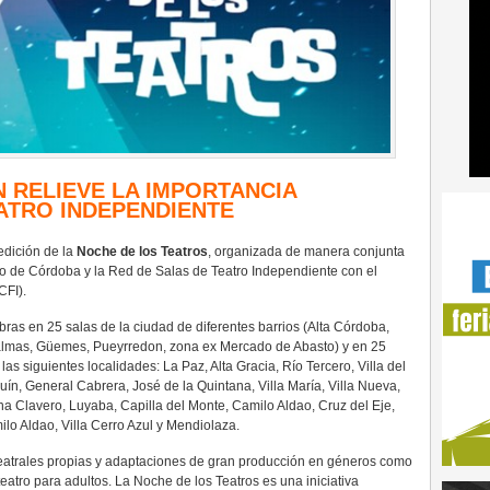
 RELIEVE LA IMPORTANCIA
ATRO INDEPENDIENTE
 edición de la
Noche de los Teatros
, organizada de manera conjunta
o de Córdoba y la Red de Salas de Teatro Independiente con el
CFI).
obras en 25 salas de la ciudad de diferentes barrios (Alta Córdoba,
Palmas, Güemes, Pueyrredon, zona ex Mercado de Abasto) y en 25
 las siguientes localidades: La Paz, Alta Gracia, Río Tercero, Villa del
uín, General Cabrera, José de la Quintana, Villa María, Villa Nueva,
ina Clavero, Luyaba, Capilla del Monte, Camilo Aldao, Cruz del Eje,
o Aldao, Villa Cerro Azul y Mendiolaza.
eatrales propias y adaptaciones de gran producción en géneros como
 teatro para adultos. La Noche de los Teatros es una iniciativa