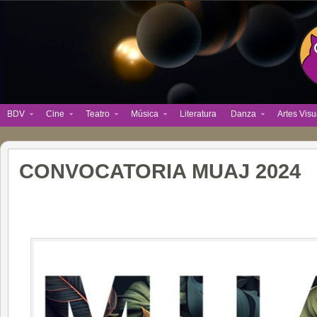
BDV
Cine
Teatro
Música
Literatura
Danza
Artes Visu
CONVOCATORIA MUAJ 2024