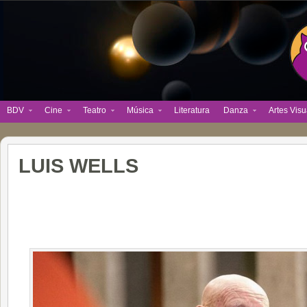
BDV
Cine
Teatro
Música
Literatura
Danza
Artes Visu
LUIS WELLS