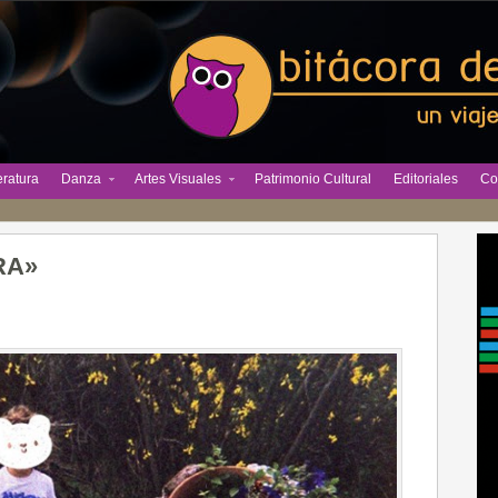
eratura
Danza
Artes Visuales
Patrimonio Cultural
Editoriales
Co
RA»