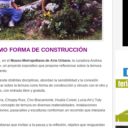
MO FORMA DE CONSTRUCCIÓN
s. en el
Museo Metropolitano de Arte Urbano
, la curadora Andrea
»
, un proyecto expositivo que propone reflexionar sobre la ternura
ento.
esde distintas disciplinas, abordan la sensibilidad y la conexión
nar sobre la ternura como forma de construcción y vínculo con el otro y
 con entrada libre y gratuita.
ina, Choppy Ruiz, Cho Bracamonte, Huaila Coiset, Lucia Art y Tuty
concepto de ternura en diversas materialidades. Instalaciones
traciones, pasacalles y esculturas conforman un recorrido que interpela
dianas que invitan a la pausa y la reflexión, objetos que resguardan