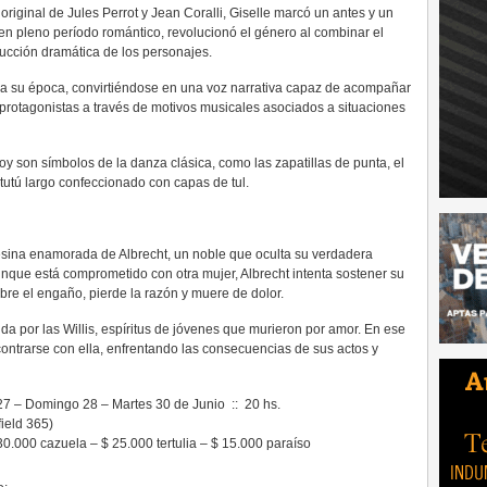
iginal de Jules Perrot y Jean Coralli, Giselle marcó un antes y un
 en pleno período romántico, revolucionó el género al combinar el
ucción dramática de los personajes.
ara su época, convirtiéndose en una voz narrativa capaz de acompañar
s protagonistas a través de motivos musicales asociados a situaciones
 son símbolos de la danza clásica, como las zapatillas de punta, el
o tutú largo confeccionado con capas de tul.
pesina enamorada de Albrecht, un noble que oculta su verdadera
nque está comprometido con otra mujer, Albrecht intenta sostener su
bre el engaño, pierde la razón y muere de dolor.
ida por las Willis, espíritus de jóvenes que murieron por amor. En ese
ontrarse con ella, enfrentando las consecuencias de sus actos y
7 – Domingo 28 – Martes 30 de Junio :: 20 hs.
field 365)
30.000 cazuela – $ 25.000 tertulia – $ 15.000 paraíso