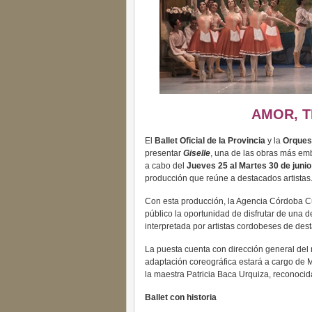
AMOR, T
El
Ballet Oficial de la Provincia
y la
Orques
presentar
Giselle
, una de las obras más emb
a cabo del
Jueves 25 al Martes 30 de junio
producción que reúne a destacados artistas
Con esta producción, la Agencia Córdoba Cu
público la oportunidad de disfrutar de una d
interpretada por artistas cordobeses de dest
La puesta cuenta con dirección general del 
adaptación coreográfica estará a cargo de Ma
la maestra Patricia Baca Urquiza, reconocida
Ballet con historia