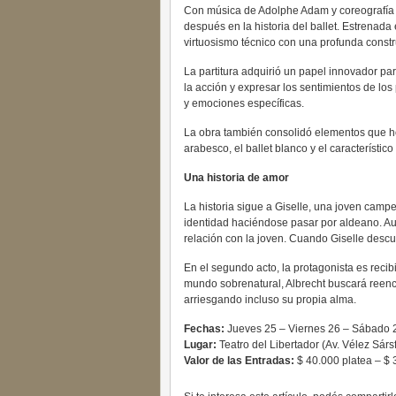
Con música de Adolphe Adam y coreografía or
después en la historia del ballet. Estrenada
virtuosismo técnico con una profunda constr
La partitura adquirió un papel innovador p
la acción y expresar los sentimientos de lo
y emociones específicas.
La obra también consolidó elementos que hoy
arabesco, el ballet blanco y el característic
Una historia de amor
La historia sigue a Giselle, una joven cam
identidad haciéndose pasar por aldeano. Au
relación con la joven. Cuando Giselle descu
En el segundo acto, la protagonista es recib
mundo sobrenatural, Albrecht buscará reenc
arriesgando incluso su propia alma.
Fechas:
Jueves 25 – Viernes 26 – Sábado 2
Lugar:
Teatro del Libertador (Av. Vélez Sárs
Valor de las Entradas:
$ 40.000 platea – $ 