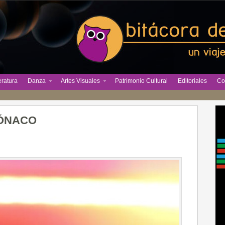
eratura
Danza
Artes Visuales
Patrimonio Cultural
Editoriales
Co
MÓNACO