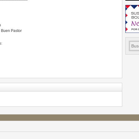
o
l Buen Pastor
o: