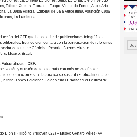
co ediciones, Lactómeda Ediciones, Bulbo Editorial, Cielo Invertido
es, Editora Cultural Tierra del Fuego, Viento de Fondo, Arte x Arte
ona, La Balsa editora, Editorial de Baja Autoestima, Asunción Casa
diciones, La Luminosa.
oducción del CEF que busca difundir publicaciones fotográficas
editoriales. Esta edición contará con la participación de referentes
el sector editorial de Córdoba, Rosario, Buenos Aires, e
erú, México, Brasil.
s Fotográficos – CEF:
activación y difusión de la fotografía con más de 20 años de
cio de formación visual fotográfica se sustenta y retroalimenta con
 Infinito Blanco Ediciones, Fotogalerias Urbanas y el Festival de
hs.
cio Dionisi (Hipólito Yrigoyen 622) – Museo Genaro Pérez (Av.