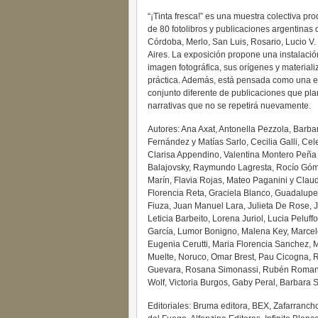
“¡Tinta fresca!” es una muestra colectiva p
de 80 fotolibros y publicaciones argentinas
Córdoba, Merlo, San Luis, Rosario, Lucio V
Aires. La exposición propone una instalación
imagen fotográfica, sus orígenes y materiali
práctica. Además, está pensada como una ex
conjunto diferente de publicaciones que pla
narrativas que no se repetirá nuevamente.
Autores: Ana Axat, Antonella Pezzola, Barba
Fernández y Matías Sarlo, Cecilia Galli, Cel
Clarisa Appendino, Valentina Montero Peña y
Balajovsky, Raymundo Lagresta, Rocío Góme
Marín, Flavia Rojas, Mateo Paganini y Claudi
Florencia Reta, Graciela Blanco, Guadalupe
Fiuza, Juan Manuel Lara, Julieta De Rose, J
Leticia Barbeito, Lorena Juriol, Lucia Peluff
García, Lumor Bonigno, Malena Key, Marcel
Eugenia Cerutti, Maria Florencia Sanchez, M
Muelte, Noruco, Omar Brest, Pau Cicogna, 
Guevara, Rosana Simonassi, Rubén Romano, S
Wolf, Victoria Burgos, Gaby Peral, Barbara S
Editoriales: Bruma editora, BEX, Zafarranch