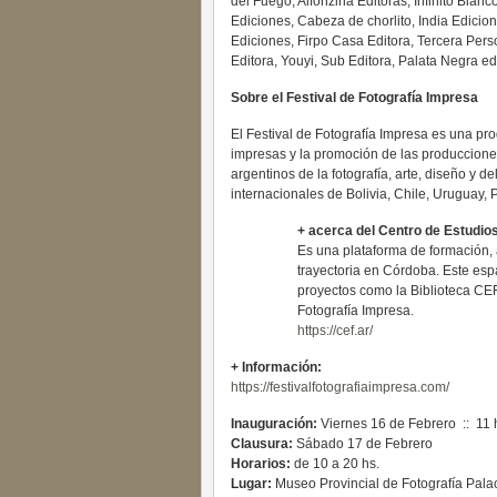
del Fuego, Alfonzina Editoras, Infinito Blan
Ediciones, Cabeza de chorlito, India Edicion
Ediciones, Firpo Casa Editora, Tercera Pers
Editora, Youyi, Sub Editora, Palata Negra e
Sobre el Festival de Fotografía Impresa
El Festival de Fotografía Impresa es una pr
impresas y la promoción de las producciones 
argentinos de la fotografía, arte, diseño y d
internacionales de Bolivia, Chile, Uruguay, P
+ acerca del Centro de Estudio
Es una plataforma de formación, 
trayectoria en Córdoba. Este espa
proyectos como la Biblioteca CEF,
Fotografía Impresa.
https://cef.ar/
+ Información:
https://festivalfotografiaimpresa.com/
Inauguración:
Viernes 16 de Febrero :: 11 
Clausura:
Sábado 17 de Febrero
Horarios:
de 10 a 20 hs.
Lugar:
Museo Provincial de Fotografía Pala