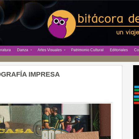
eratura
Danza
Artes Visuales
Patrimonio Cultural
Editoriales
Co
TOGRAFÍA IMPRESA