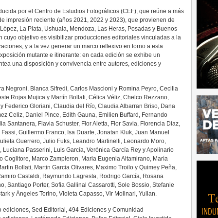
roducida por el Centro de Estudios Fotográficos (CEF), que reúne a más
 de impresión reciente (años 2021, 2022 y 2023), que provienen de
. López, La Plata, Ushuaia, Mendoza, Las Heras, Posadas y Buenos
 cuyo objetivo es visibilizar producciones editoriales vinculadas a la
zaciones, y a la vez generar un marco reflexivo en torno a esta
posición mutante e itinerante: en cada edición se exhibe un
ntea una disposición y convivencia entre autores, ediciones y
ra Negroni, Blanca Sifredi, Carlos Mascioni y Romina Peyro, Cecilia
este Rojas Mujica y Martín Bollati, Célica Véliz, Chelco Rezzano,
 Federico Gloriani, Claudia del Río, Claudia Albarran Briso, Dana
z Celiz, Daniel Pince, Edith Gauna, Emilien Buffard, Fernando
a Santanera, Flavia Schuster, Flor Aletta, Flor Savia, Florencia Diaz,
 Fassi, Guillermo Franco, Isa Duarte, Jonatan Kluk, Juan Manuel
ulieta Guerrero, Julio Fuks, Leandro Martinelli, Leonardo Moro,
o, Luciana Passerini, Luis García, Verónica García Rey y Apolinario
o Coglitore, Marco Zampieron, Maria Eugenia Altamirano, María
artin Bollati, Martin Garcia Olivares, Maximo Troilo y Quimey Peña,
Ramiro Castaldi, Raymundo Lagresta, Rodrigo García, Rosana
antiago Porter, Sofia Gallinal Cassarotti, Sole Bossio, Stefanie
tark y Ángeles Torino, Violeta Capasso, Vir Molinari, Yulian.
o ediciones, Sed Editorial, 494 Ediciones y Comunidad