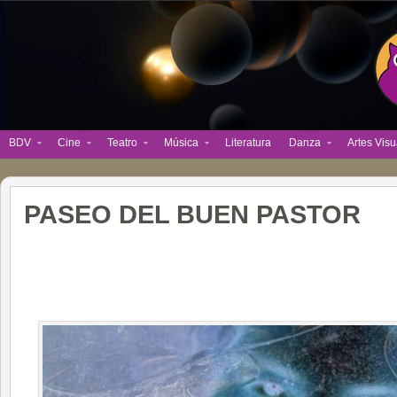
BDV
Cine
Teatro
Música
Literatura
Danza
Artes Visu
PASEO DEL BUEN PASTOR