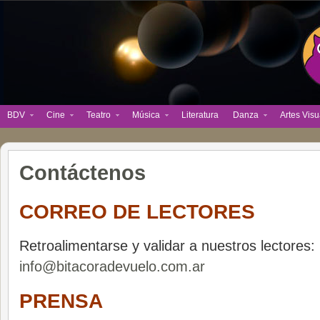
BDV
Cine
Teatro
Música
Literatura
Danza
Artes Visu
Contáctenos
CORREO DE LECTORES
Retroalimentarse y validar a nuestros lectores
info@bitacoradevuelo.com.ar
PRENSA