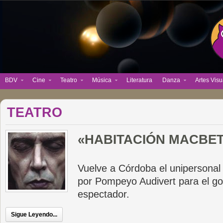
BDV
Cine
Teatro
Música
Literatura
Danza
Artes Visu
TEATRO
«HABITACIÓN MACBE
Vuelve a Córdoba el unipersonal 
por Pompeyo Audivert para el goc
espectador.
Sigue Leyendo...