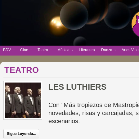
BDV
Cine
Teatro
Música
Literatura
Danza
Artes Visu
TEATRO
LES LUTHIERS
Con “Más tropiezos de Mastropier
novedades, risas y carcajadas, s
escenarios.
Sigue Leyendo...