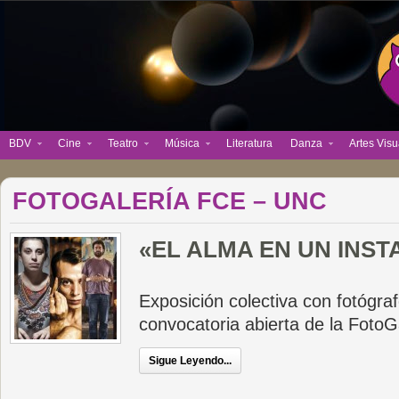
BDV
Cine
Teatro
Música
Literatura
Danza
Artes Visu
FOTOGALERÍA FCE – UNC
«EL ALMA EN UN INST
Exposición colectiva con fotógra
convocatoria abierta de la FotoG
Sigue Leyendo...